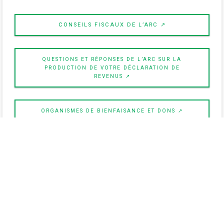
CONSEILS FISCAUX DE L’ARC ↗
QUESTIONS ET RÉPONSES DE L’ARC SUR LA
PRODUCTION DE VOTRE DÉCLARATION DE
REVENUS ↗
ORGANISMES DE BIENFAISANCE ET DONS ↗
CRÉDITS D’IMPÔT QUE LES PROPRIÉTAIRES
DOIVENT CONNAÎTRE ↗
COMPRENDRE VOTRE AVIS DE COTISATION ↗
Source:
Gouvernement du Canada